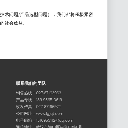
技术问题
产品选型问题），我们都将积极紧密
/
的社会效益。
联系我们的团队
销售热线：027-87163963
产品专线：139 9565 0619
收发传真：027-87166972
公司网址：www.lgjqt.com
电子邮箱：1516953112@qq.com
通信地址：武汉市洪山区街道口特8号