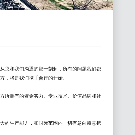
从您和我们沟通的那一刻起，所有的问题我们都
方，将是我们携手合作的开始。
方所拥有的资金实力、专业技术、价值品牌和社
大的生产能力，和国际范围内一切有意向愿意携