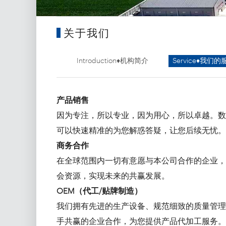
关于我们
Introduction♦机构简介
Service♦我们的
产品销售
因为专注，所以专业，因为用心，所以卓越。数
可以快速精准的为您解惑答疑，让您后续无忧。
商务合作
在全球范围内一切有意愿与本公司合作的企业，
会资源，实现未来的共赢发展。
（代工
贴牌制造）
OEM
/
我们拥有先进的生产设备、规范细致的质量管理
手共赢的企业合作，为您提供产品代加工服务。