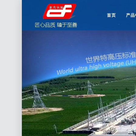
首页
产品